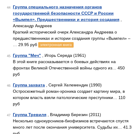
Группа специального назначения органов
44
государственной безопасности СССР и России
«Вымпел». Предшественники и история создания
,
Александр Андреев
Краткий исторический очерк Александра Андреева о
предшественниках и истории создания группы «Вымпел» –
… 29.95 руб
электронная книга
Группа "Меч"
, Игорь Середа (1961)
45
В этой книге рассказывается о боевых действиях на
фронтах Великой Отечественной войны одного из… 450
руб
Группа захвата
, Сергей Хелемендик (1990)
46
Остросюжетный роман-хроника создает картину мира, в
котором власть взяли патологические преступники… 110
руб
Группа Тревиля
, Владимир Березин (2011)
47
Несколько однокурсников-биофизиков встречаются спустя
много лет после окончания университета. Судьбы их… 41.3
руб