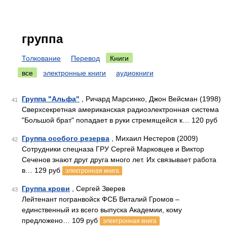
группа
Толкование
Перевод
Книги
все
электронные книги
аудиокниги
Группа "Альфа"
, Ричард Марсинко, Джон Вейсман (1998)
41
Сверхсекретная американская радиоэлектронная система
"Большой брат" попадает в руки стремящейся к… 120 руб
Группа особого резерва
, Михаил Нестеров (2009)
42
Сотрудники спецназа ГРУ Сергей Марковцев и Виктор
Сеченов знают друг друга много лет. Их связывает работа
в… 129 руб
электронная книга
Группа крови
, Сергей Зверев
43
Лейтенант погранвойск ФСБ Виталий Громов –
единственный из всего выпуска Академии, кому
предложено… 109 руб
электронная книга