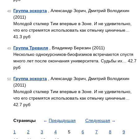
Группа эскорта
, Александр Зорич, Дмитрий Володихин
48
(2011)
Молодой сталкер Тим впервые в Зоне. И не удивительно,
что его стремятся использовать как отмычку циничные…
41.3 руб
Группа Тревиля
, Владимир Березин (2011)
49
Несколько однокурсников-биофизиков встречаются спустя
много лет после окончания университета. Судьбы их… 42.7
руб
Группа эскорта
, Александр Зорич, Дмитрий Володихин
50
(2011)
Молодой сталкер Тим впервые в Зоне. И не удивительно,
что его стремятся использовать как отмычку циничные…
42.7 руб
Страницы
←
Предыдущая
Следующая
→
1
2
3
4
5
6
7
8
9